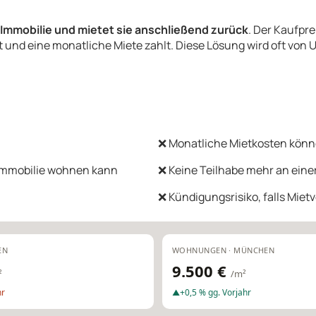
 Immobilie und mietet sie anschließend zurück
. Der Kaufpr
bt und eine monatliche Miete zahlt. Diese Lösung wird oft vo
❌ Monatliche Mietkosten können
r Immobilie wohnen kann
❌ Keine Teilhabe mehr an eine
❌ Kündigungsrisiko, falls Mietv
EN
WOHNUNGEN · MÜNCHEN
9.500 €
²
/m²
hr
+0,5 % gg. Vorjahr
▲