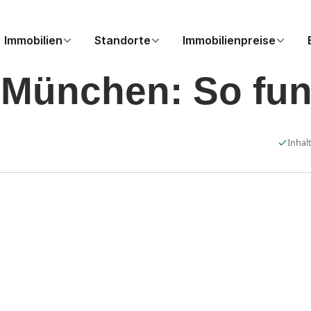
Immobilien
Standorte
Immobilienpreise
München: So funk
EN FRAGEN
MÜNCHEN
UNSERE BÜROS
HAMBURG
PREISE NACH REGION
mobilie wert?
Haus kaufen
München
Haus kaufen
München
rkauf ab
Wohnung kaufen
Hamburg
Wohnung kaufen
Hamburg
Inhal
te Zeitpunkt
Starnberg
ir den Verkaufspreis
Augsburg
t ein Verkauf
Bayern
Verkauf
fgehen