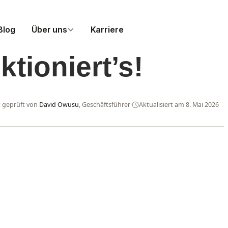
Blog
Über uns
Karriere
tioniert’s!
MÜNCHEN
HAMBURG
Über uns München
Über uns Hamburg
t geprüft von
David Owusu
, Geschäftsführer
·
Aktualisiert am 8. Mai 2026