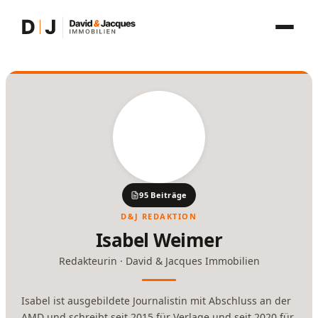
Inhalt
springen
95 Beiträge
D&J REDAKTION
Isabel Weimer
Redakteurin · David & Jacques Immobilien
Isabel ist ausgebildete Journalistin mit Abschluss an der
AMD und schreibt seit 2015 für Verlage und seit 2020 für