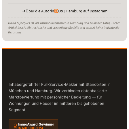
→
Über die Autorin
D&J Hamburg auf Instagram
David & Jacques ist als Immobilienmakler in Hamburg und München tätig. Dieser
Artikel beschreibt rechtliche und steuerliche Modelle und ersetzt keine individuelle
Beratung.
Inhabergeführter Full-Service-Makler mit Standorten in
München und Hamburg. Wir verbinden datenbasierte
Marktbewertung mit persönlicher Begleitung — für
Wohnungen und Häuser im mittleren bis gehobenen
Segment.
ImmoAward Gewinner
IMMOSCOUT24